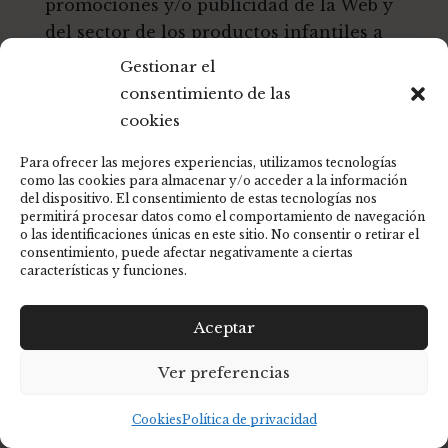
promociones y/o publicidad de la Web y
del sector de los productos infantiles a
través de correo postal, correo
Gestionar el
electrónico y Whatsapp. La utilización
consentimiento de las
de la aplicación de WhatsApp implica
cookies
que los datos del usuario (número de
Para ofrecer las mejores experiencias, utilizamos tecnologías
teléfono, estado, fotografía de perfil,
como las cookies para almacenar y/o acceder a la información
conversaciones) serán remitidos a los
del dispositivo. El consentimiento de estas tecnologías nos
permitirá procesar datos como el comportamiento de navegación
servidores de WhatsApp, Inc., que se
o las identificaciones únicas en este sitio. No consentir o retirar el
encuentran ubicados en EE.UU. y que por
consentimiento, puede afectar negativamente a ciertas
características y funciones.
tanto serán transferidos a ese país,
produciéndose una transferencia
Aceptar
internacional de datos, que el usuario
autoriza de forma expresa e inequívoca
Ver preferencias
con la aceptación de la presente política
de privacidad marcando la casilla
Cookies
Política de privacidad
establecida al efecto. Sin perjuicio de ese