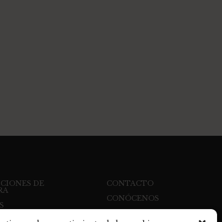
CIONES DE
CONTACTO
RA
CONÓCENOS
S
FACEBOOK
S DE PAGO