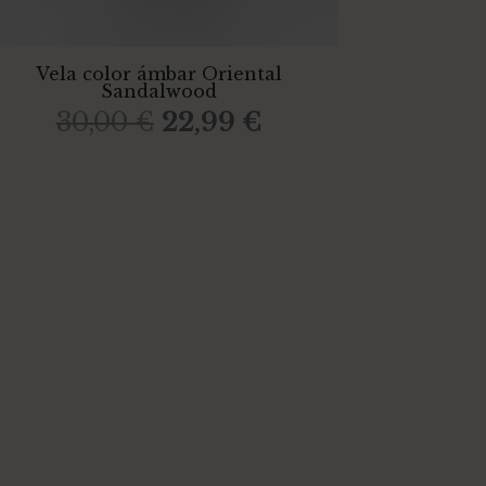
Vela color ámbar Oriental
Sandalwood
El
El
30,00
€
22,99
€
precio
precio
original
actual
era:
es:
30,00 €.
22,99 €.