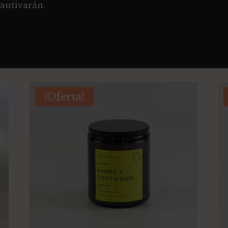
cautivarán.
¡Oferta!