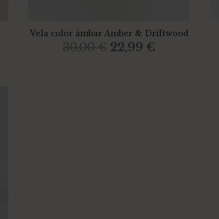
Vela color ámbar Amber & Driftwood
El
El
30,00
€
22,99
€
io
precio
precio
al
original
actual
era:
es:
9 €.
30,00 €.
22,99 €.